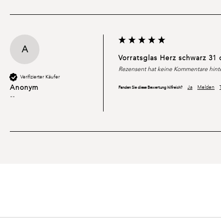
A
Vorratsglas Herz schwarz 31
Rezensent hat keine Kommentare hinte
Verifizierter Käufer
Anonym
Ja
Melden
Fanden Sie diese Bewertung hilfreich?
""