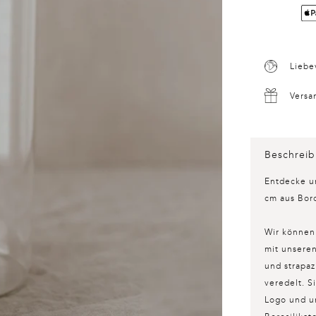
Liebe
Versa
Beschrei
Entdecke u
cm
aus Boro
Wir können
mit unseren
und strapaz
veredelt. S
Logo und un