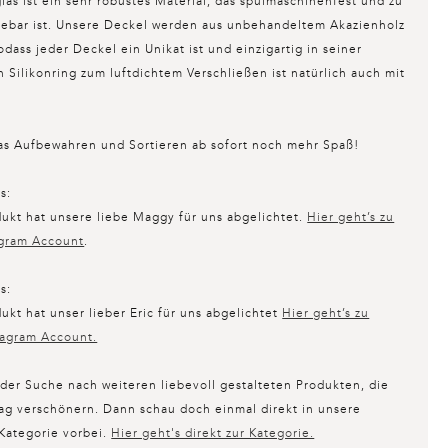
glas ist ein sehr robustes Material, das spülmaschinenfest und zu
lebar ist. Unsere Deckel werden aus unbehandeltem Akazienholz
sodass jeder Deckel ein Unikat ist und einzigartig in seiner
in Silikonring zum luftdichtem Verschließen ist natürlich auch mit
as Aufbewahren und Sortieren ab sofort noch mehr Spaß!
ts:
ukt hat unsere liebe Maggy für uns abgelichtet.
Hier geht’s zu
agram Account
.
ts:
ukt hat unser lieber Eric für uns abgelichtet
Hier geht’s zu
tagram Account.
 der Suche nach weiteren liebevoll gestalteten Produkten, die
tag verschönern. Dann schau doch einmal direkt in unsere
Kategorie vorbei.
Hier geht's direkt zur Kategorie.