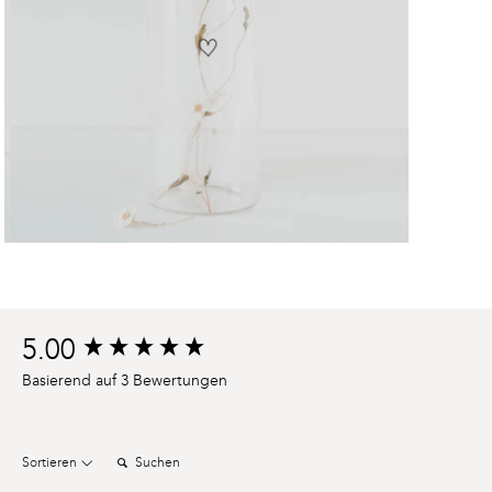
Product
5.00
New content loaded
reviews
Basierend auf 3 Bewertungen
Suchen:
Sortieren