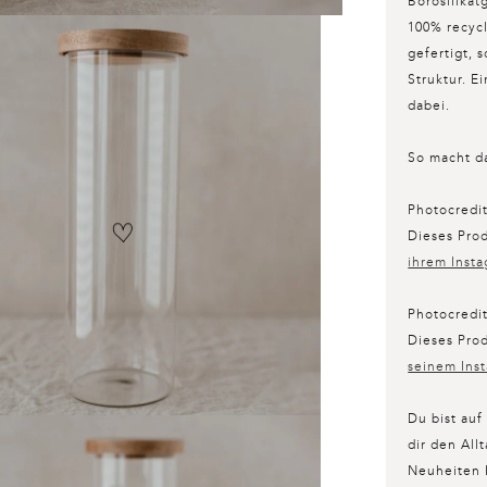
Borosilikat
100% recyc
gefertigt, 
Struktur. E
dabei.
So macht d
Photocredi
Dieses Prod
ihrem Inst
Photocredi
Dieses Prod
seinem Ins
Du bist auf
dir den All
Neuheiten 