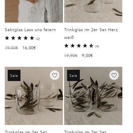
Sektglas Lass uns feiern
Trinkglas im 2er Set Herz
weiß
2
(2)
Bewertungen
9
(9)
Normaler
19,00€
Verkaufspreis
16,00€
insgesamt
Bewertungen
Preis
Normaler
19,90€
Verkaufspreis
9,00€
insgesamt
Preis
Sale
Sale
Trinkglas im 2er Set
Trinkglas im 2er Set