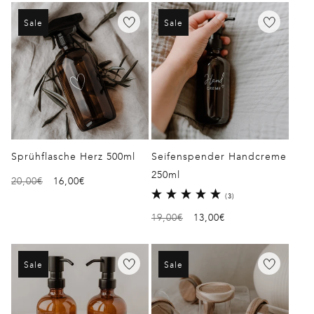
Sale
Sale
Sprühflasche Herz 500ml
Seifenspender Handcreme
250ml
Normaler
20,00€
Verkaufspreis
16,00€
3
(3)
Preis
Bewertungen
Normaler
19,00€
Verkaufspreis
13,00€
insgesamt
Preis
Sale
Sale