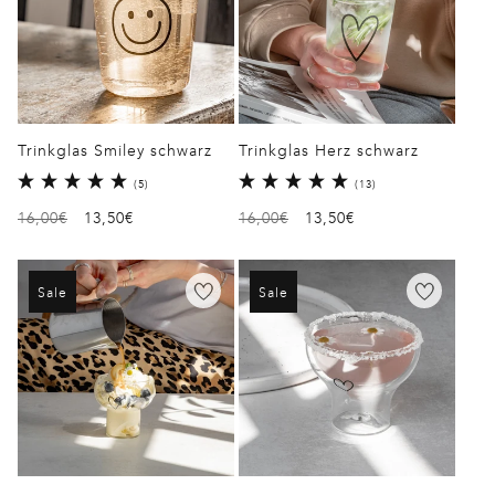
Trinkglas Smiley schwarz
Trinkglas Herz schwarz
5
13
(5)
(13)
Bewertungen
Bewertungen
Normaler
16,00€
Verkaufspreis
13,50€
Normaler
16,00€
Verkaufspreis
13,50€
insgesamt
insgesamt
Preis
Preis
Sale
Sale