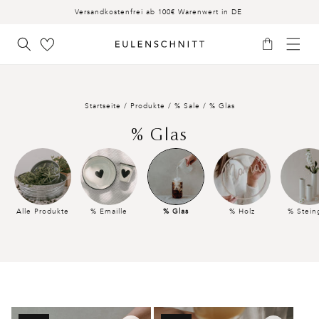
INHALT
Versandkostenfrei ab 100€ Warenwert in DE
Warenkorb
Startseite
/
Produkte
/
% Sale
/
% Glas
K
% Glas
a
t
e
Alle Produkte
% Emaille
% Glas
% Holz
% Stein
g
o
r
i
Filtern und sortieren
32 Produkte