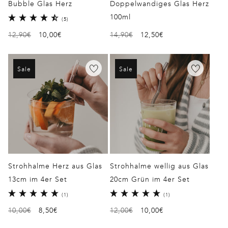
Bubble Glas Herz
Doppelwandiges Glas Herz
100ml
5
(5)
Bewertungen
Normaler
12,90€
Verkaufspreis
10,00€
Normaler
14,90€
Verkaufspreis
12,50€
insgesamt
Preis
Preis
Sale
Sale
Strohhalme Herz aus Glas
Strohhalme wellig aus Glas
13cm im 4er Set
20cm Grün im 4er Set
1
1
(1)
(1)
Bewertungen
Bewertungen
Normaler
10,00€
Verkaufspreis
8,50€
Normaler
12,00€
Verkaufspreis
10,00€
insgesamt
insgesamt
Preis
Preis