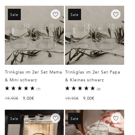
Preis
Preis
Sale
Sale
Trinkglas im 2er Set Mama
Trinkglas im 2er Set Papa
& Mini schwarz
& Kleines schwarz
7
3
(7)
(3)
Bewertungen
Bewertungen
Normaler
19,90€
Verkaufspreis
9,00€
Normaler
19,90€
Verkaufspreis
9,00€
insgesamt
insgesamt
Preis
Preis
Sale
Sale