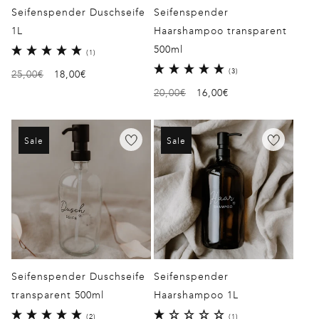
Seifenspender Duschseife
Seifenspender
1L
Haarshampoo transparent
500ml
1
(1)
Bewertungen
3
(3)
Normaler
25,00€
Verkaufspreis
18,00€
insgesamt
Bewertungen
Preis
Normaler
20,00€
Verkaufspreis
16,00€
insgesamt
Preis
Sale
Sale
Seifenspender Duschseife
Seifenspender
transparent 500ml
Haarshampoo 1L
2
1
(2)
(1)