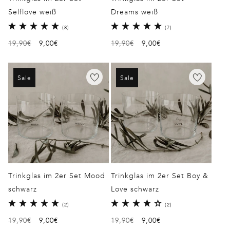
Selflove weiß
Dreams weiß
8
7
(8)
(7)
Bewertungen
Bewertungen
Normaler
19,90€
Verkaufspreis
9,00€
Normaler
19,90€
Verkaufspreis
9,00€
insgesamt
insgesamt
Preis
Preis
Sale
Sale
Trinkglas im 2er Set Mood
Trinkglas im 2er Set Boy &
schwarz
Love schwarz
2
2
(2)
(2)
Bewertungen
Bewertungen
Normaler
19,90€
Verkaufspreis
9,00€
Normaler
19,90€
Verkaufspreis
9,00€
insgesamt
insgesamt