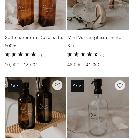
Seifenspender Duschseife
Mini Vorratsgläser im 6er
500ml
Set
4
5
(4)
(5)
Bewertungen
Bewertungen
Normaler
20,00€
Verkaufspreis
16,00€
Normaler
48,00€
Verkaufspreis
41,00€
insgesamt
insgesamt
Preis
Preis
Sale
Sale