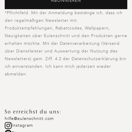
ABONNIEREN
*Pflichtfeld. Mit der Anmeldung bestätige ich, dass ich
den regelmäßigen Newsletter mit
Produktempfehlungen, Rabattcodes, Wallpapern,
Neuigkeiten über Eulenschnitt und den Produkten gerne
erhalten möchte. Mit der Datenverarbeitung (Versand
über Dienstleister und Auswertung der Nutzung des
Newsletters) gem. Ziff. 4.2 der Datenschutzerklärung bin
ich einverstanden. Ich kann mich jederzeit wieder
abmelden.
So erreichst du uns:
hilfe@eulenschnitt.com
Instagram