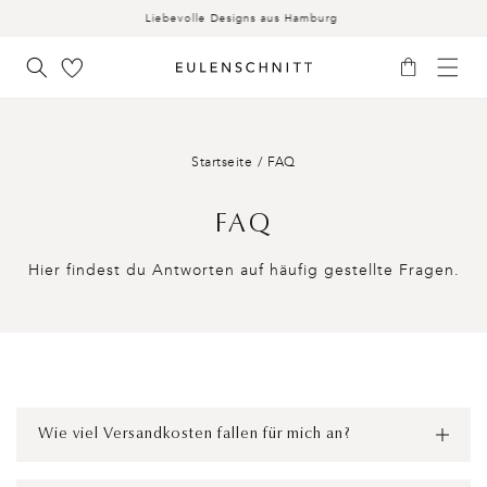
INHALT
Liebevolle Designs aus Hamburg
Warenkorb
Startseite
/
FAQ
FAQ
Hier findest du Antworten auf häufig gestellte Fragen.
E
i
Wie viel Versandkosten fallen für mich an?
n
k