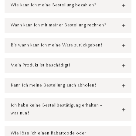
l
Wie kann ich meine Bestellung bezahlen?
a
p
Wann kann ich mit meiner Bestellung rechnen?
p
b
a
Bis wann kann ich meine Ware zurückgeben?
r
e
Mein Produkt ist beschädigt!
r
I
n
Kann ich meine Bestellung auch abholen?
h
a
Ich habe keine Bestellbestätigung erhalten –
l
was nun?
t
Wie löse ich einen Rabattcode oder