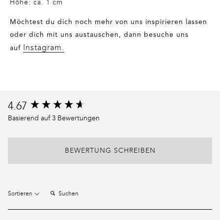
Höhe: ca. 1 cm
Möchtest du dich noch mehr von uns inspirieren lassen
oder dich mit uns austauschen, dann besuche uns
Instagram.
auf
Product
4.67
New content loaded
reviews
Basierend auf 3 Bewertungen
BEWERTUNG SCHREIBEN
Suchen:
Sortieren