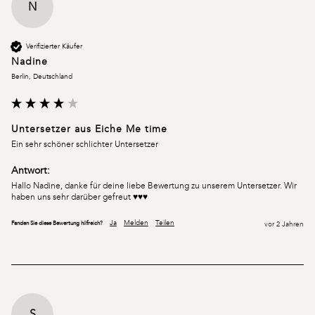
N
Verifizierter Käufer
Nadine
Berlin, Deutschland
Untersetzer aus Eiche Me time
Ein sehr schöner schlichter Untersetzer
Antwort:
Hallo Nadine, danke für deine liebe Bewertung zu unserem Untersetzer. Wir 
haben uns sehr darüber gefreut ♥♥♥
Ja
Melden
Teilen
Fanden Sie diese Bewertung hilfreich?
vor 2 Jahren
S