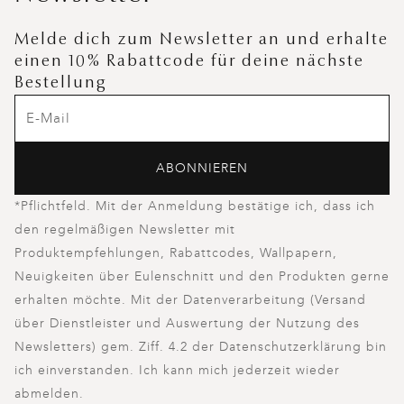
Melde dich zum Newsletter an und erhalte
einen 10% Rabattcode für deine nächste
Bestellung
ABONNIEREN
*Pflichtfeld. Mit der Anmeldung bestätige ich, dass ich
den regelmäßigen Newsletter mit
Produktempfehlungen, Rabattcodes, Wallpapern,
Neuigkeiten über Eulenschnitt und den Produkten gerne
erhalten möchte. Mit der Datenverarbeitung (Versand
über Dienstleister und Auswertung der Nutzung des
Newsletters) gem. Ziff. 4.2 der Datenschutzerklärung bin
ich einverstanden. Ich kann mich jederzeit wieder
abmelden.