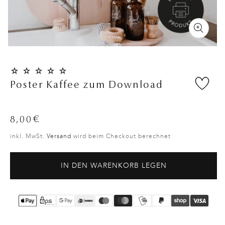
Poster Kaffee zum Download
Normaler
8,00€
Preis
inkl. MwSt.
Versand
wird beim Checkout berechnet
IN DEN WARENKORB LEGEN