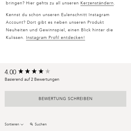
bringen? Hier gehts zu all unseren
Kerzenständern
.
Kennst du schon unseren Eulenschnitt Instagram
Account? Dort gibt es neben unseren Produkt
Neuheiten und Gewinnspiel, einen Blick hinter die
Kulissen.
Instagram Profil entdecken!
Product
4.00
New content loaded
reviews
Basierend auf 2 Bewertungen
BEWERTUNG SCHREIBEN
Suchen:
Sortieren