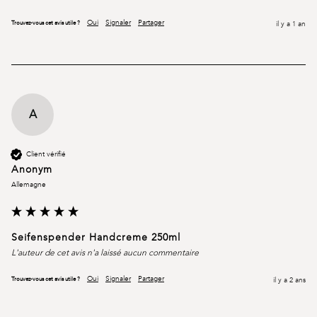
Oui
Signaler
Partager
Trouvez-vous cet avis utile ?
il y a 1 an
A
Client vérifié
Anonym
Allemagne
Seifenspender Handcreme 250ml
L'auteur de cet avis n'a laissé aucun commentaire
Oui
Signaler
Partager
Trouvez-vous cet avis utile ?
il y a 2 ans