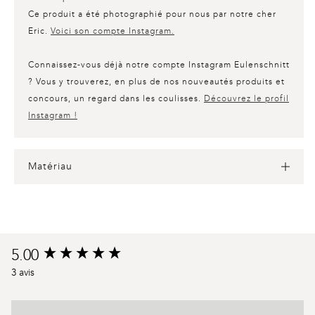
Ce produit a été photographié pour nous par notre cher
Eric.
Voici son compte Instagram.
Connaissez-vous déjà notre compte Instagram Eulenschnitt
? Vous y trouverez, en plus de nos nouveautés produits et
concours, un regard dans les coulisses.
Découvrez le profil
Instagram !
Matériau
Product
5.00
New content loaded
reviews
3 avis