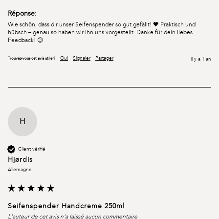
Réponse:
Wie schön, dass dir unser Seifenspender so gut gefällt! 🖤 Praktisch und 
hübsch – genau so haben wir ihn uns vorgestellt. Danke für dein liebes 
Feedback! 😊
Oui
Signaler
Partager
Trouvez-vous cet avis utile ?
il y a 1 an
H
Client vérifié
Hjørdis
Allemagne
Seifenspender Handcreme 250ml
L'auteur de cet avis n'a laissé aucun commentaire