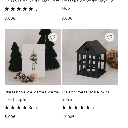
Dessous de verre Noël est
Dessous de verre Joyeux
Noël
2
(2)
total
Prix
8,00€
Prix
8,00€
des
critiques
habituel
habituel
Présentoir de cartes demi-
Maison métallique mini
rond sapin
noire
1
1
(1)
(1)
total
total
Prix
5,00€
Prix
12,00€
des
des
critiques
critiques
habituel
habituel