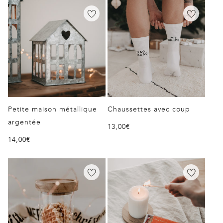
Petite maison métallique
Chaussettes avec coup
argentée
Prix
13,00€
Prix
14,00€
habituel
habituel