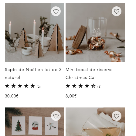
Sapin de Noël en lot de 3
Mini bocal de réserve
naturel
Christmas Car
2
3
(2)
(3)
total
total
Prix
30,00€
Prix
8,00€
des
des
critiques
critiques
habituel
habituel