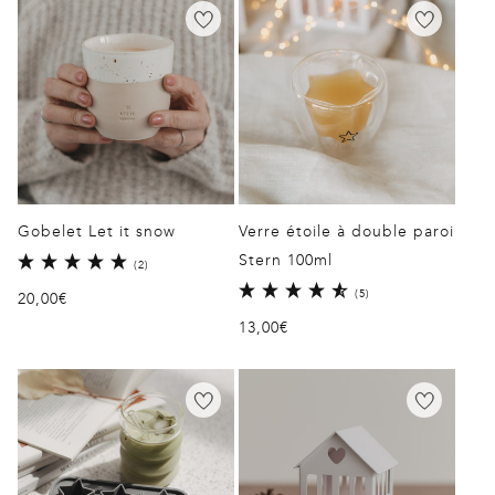
Gobelet Let it snow
Verre étoile à double paroi
Stern 100ml
2
(2)
total
5
(5)
Prix
20,00€
des
total
critiques
habituel
Prix
13,00€
des
critiques
habituel