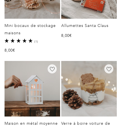
Mini bocaux de stockage
Allumettes Santa Claus
maisons
Prix
8,00€
1
(1)
habituel
total
Prix
8,00€
des
critiques
habituel
Maison en métal moyenne
Verre à boire voiture de