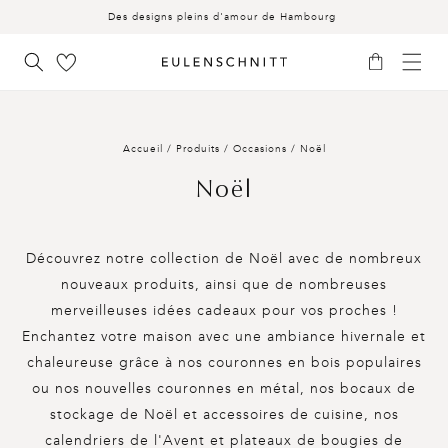
AU
Des designs pleins d'amour de Hambourg
CONTENU
Panier
Accueil
/
Produits
/
Occasions
/
Noël
C
Noël
o
l
Découvrez notre collection de Noël avec de nombreux
nouveaux produits, ainsi que de nombreuses
l
merveilleuses idées cadeaux pour vos proches !
e
Enchantez votre maison avec une ambiance hivernale et
c
chaleureuse grâce à nos couronnes en bois populaires
ou nos nouvelles couronnes en métal, nos bocaux de
t
stockage de Noël et accessoires de cuisine, nos
i
calendriers de l'Avent et plateaux de bougies de