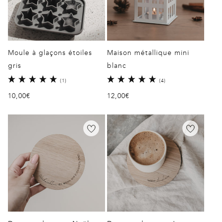
Moule à glaçons étoiles
Maison métallique mini
gris
blanc
1
4
(1)
(4)
total
total
Prix
10,00€
Prix
12,00€
des
des
critiques
critiques
habituel
habituel