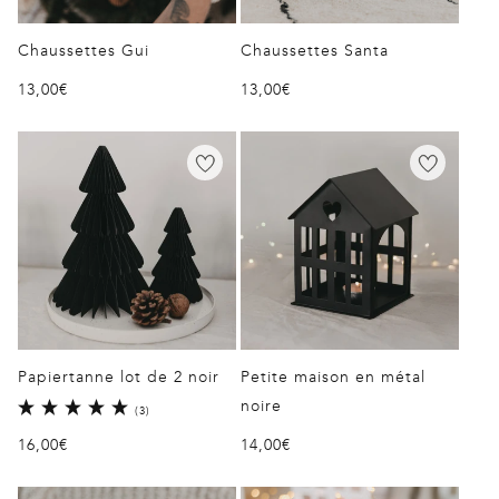
Chaussettes Gui
Chaussettes Santa
Prix
13,00€
Prix
13,00€
habituel
habituel
Papiertanne lot de 2 noir
Petite maison en métal
noire
3
(3)
total
Prix
16,00€
Prix
14,00€
des
critiques
habituel
habituel