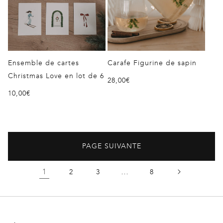
Ensemble de cartes
Carafe Figurine de sapin
Christmas Love en lot de 6
Prix
28,00€
Prix
10,00€
habituel
habituel
PAGE SUIVANTE
1
…
2
3
8