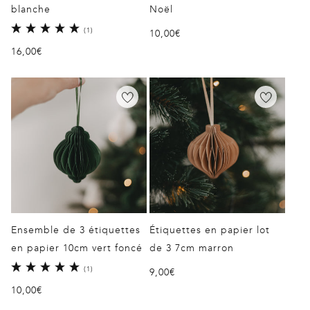
blanche
Noël
1
(1)
Prix
10,00€
total
Prix
16,00€
habituel
des
critiques
habituel
Ensemble de 3 étiquettes
Étiquettes en papier lot
en papier 10cm vert foncé
de 3 7cm marron
1
(1)
Prix
9,00€
total
Prix
10,00€
habituel
des
critiques
habituel