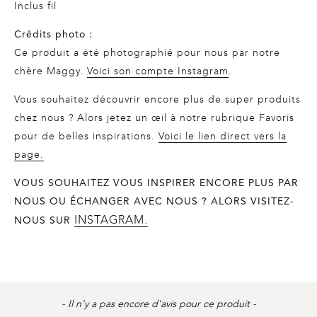
Inclus fil
Crédits photo :
Ce produit a été photographié pour nous par notre
chère Maggy.
Voici son compte Instagram
.
Vous souhaitez découvrir encore plus de super produits
chez nous ? Alors jetez un œil à notre rubrique Favoris
pour de belles inspirations.
Voici le lien direct vers la
page.
VOUS SOUHAITEZ VOUS INSPIRER ENCORE PLUS PAR
NOUS OU ÉCHANGER AVEC NOUS ? ALORS VISITEZ-
INSTAGRAM.
NOUS SUR
Product
New content loaded
- Il n'y a pas encore d'avis pour ce produit -
reviews