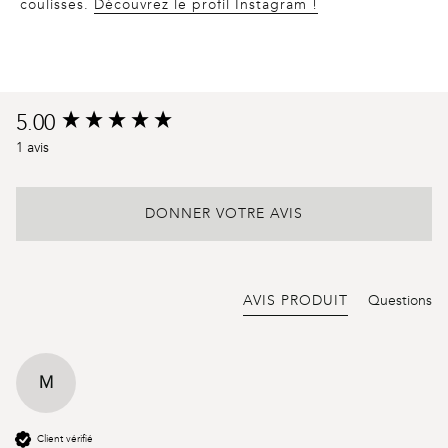
coulisses.
Découvrez le profil Instagram !
Product
5.00
New content loaded
reviews
1 avis
DONNER VOTRE AVIS
AVIS PRODUIT
Questions
M
Client vérifié