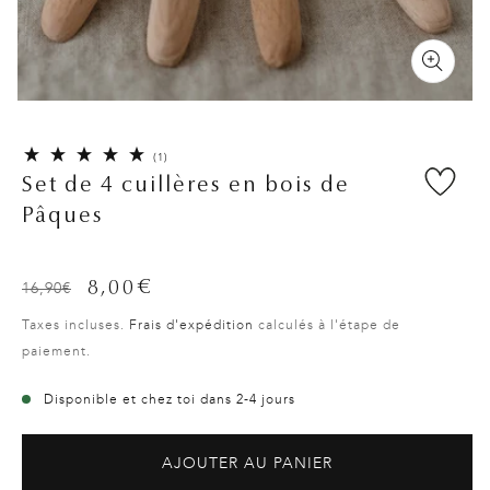
1
(1)
total
Set de 4 cuillères en bois de
des
Pâques
critiques
Prix
Prix
16,90€
8,00€
habituel
promotionnel
Taxes incluses.
Frais d'expédition
calculés à l'étape de
paiement.
Disponible et chez toi dans 2-4 jours
AJOUTER AU PANIER