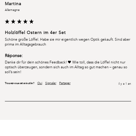
Martina
Allemagne
Holzlöffel Ostern im 4er Set
Schöne große Löffel. Habe sie mir eigentlich wegen Optik gekauft. Sind aber 
prima im Alltagsgebrauch 
Réponse:
Danke dir für dein schönes Feedback! 🖤 Wie toll, dass die Löffel nicht nur 
optisch überzeugen, sondern sich auch im Alltag so gut machen – genau so 
soll’s sein!
Oui
Signaler
Partager
Trouvez-vous cet avis utile ?
il y a 1 an