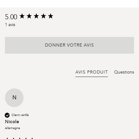
Product
5.00
New content loaded
reviews
1 avis
DONNER VOTRE AVIS
AVIS PRODUIT
Questions
N
Client vérifié
Nicole
Allemagne