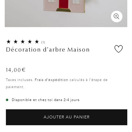
1
(1)
total
Décoration d'arbre Maison
des
critiques
Prix
14,00€
habituel
Taxes incluses.
Frais d'expédition
calculés à l'étape de
paiement.
Disponible et chez toi dans 2-4 jours
AJOUTER AU PANIER