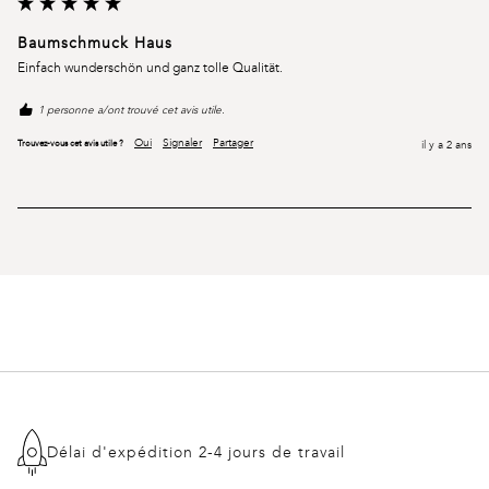
Baumschmuck Haus
Einfach wunderschön und ganz tolle Qualität.
1 personne a/ont trouvé cet avis utile.
Oui
Signaler
Partager
Trouvez-vous cet avis utile ?
il y a 2 ans
Délai d'expédition 2-4 jours de travail