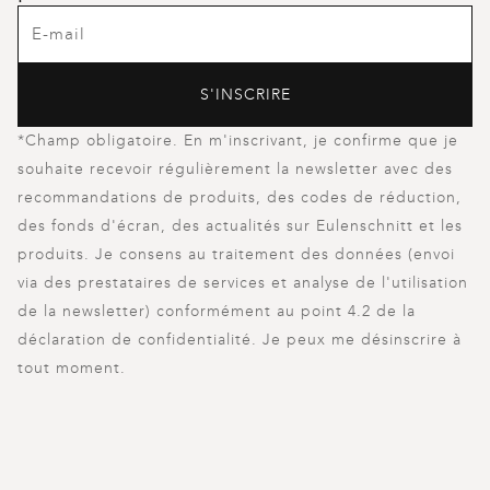
S'INSCRIRE
*Champ obligatoire. En m'inscrivant, je confirme que je
souhaite recevoir régulièrement la newsletter avec des
recommandations de produits, des codes de réduction,
des fonds d'écran, des actualités sur Eulenschnitt et les
produits. Je consens au traitement des données (envoi
via des prestataires de services et analyse de l'utilisation
de la newsletter) conformément au point 4.2 de la
déclaration de confidentialité. Je peux me désinscrire à
tout moment.